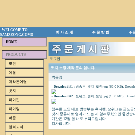
WELCOME TO
회 사 소 개
주 문 방 법
주
SAMZEONG.COM!!
HOME
PRODUCTS
로그인
코인
뱃지 소량 제작 문의 입니다.
메달
박유영
마라톤메달
-
Download #1
:
방송부_뱃지_도안.jpg (60.0 KB)
, Downlo
뱃지
-
Download #2
:
모위그_뱃지_도안.jpg (1.50 MB)
, Downl
타이핀
타이링
첨부한 도안 대로 방송부는 흑니켈, 모위그는 금도금으로
뱃지 종류대로 얼마가 드는 지 알려주셨으면 좋겠습
버클
기간은 12월 달 내로 부탁드립니다.
감사합니다.
열쇠고리