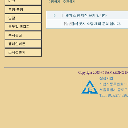
마크
수정하기
추천하기
훈장·흉장
[ ]
뱃지 소량 제작 문의 입니다.
명찰
[답변]
[re] 뱃지 소량 제작 문의 입니다.
봉투칼,책갈피
수지문진
캠페인버튼
스페셜뺏지
Copyright 2003 ⓒ SAMZEONG INDU
삼정기업
사업자등록번호 : 104
서울특별시 종로구 
TEL : (02)2277-3262