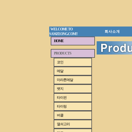
WELCOME TO
회 사 소 개
SAMZEONG.COM!!
HOME
PRODUCTS
코인
메달
마라톤메달
뱃지
타이핀
타이링
버클
열쇠고리