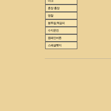
마크
훈장·흉장
명찰
봉투칼,책갈피
수지문진
캠페인버튼
스페셜뺏지